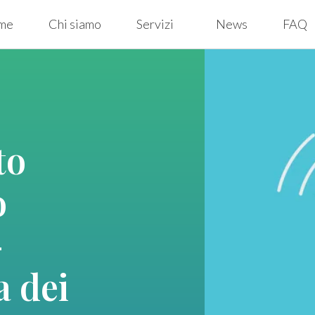
me
Chi siamo
Servizi
News
FAQ
to
o
–
a dei