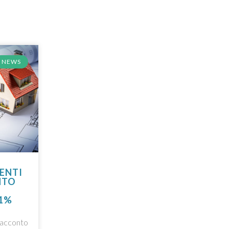
NEWS
ENTI
NTO
11%
’acconto