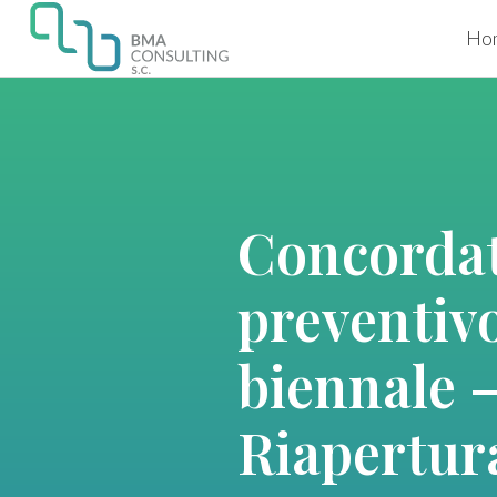
Ho
Concorda
preventiv
biennale 
Riapertur