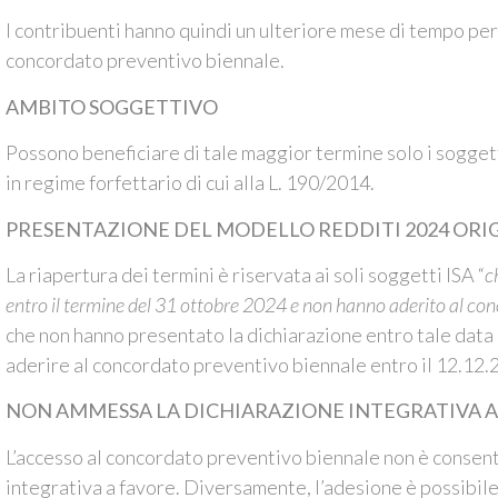
I contribuenti hanno quindi un ulteriore mese di tempo per 
concordato preventivo biennale.
AMBITO SOGGETTIVO
Possono beneficiare di tale maggior termine solo i soggett
in regime forfettario di cui alla L. 190/2014.
PRESENTAZIONE DEL MODELLO REDDITI 2024 ORIG
La riapertura dei termini è riservata ai soli soggetti ISA “
c
entro il termine del 31 ottobre 2024 e non hanno aderito al co
che non hanno presentato la dichiarazione entro tale dat
aderire al concordato preventivo biennale entro il 12.12.
NON AMMESSA LA DICHIARAZIONE INTEGRATIVA A
L’accesso al concordato preventivo biennale non è consent
integrativa a favore. Diversamente, l’adesione è possibile 