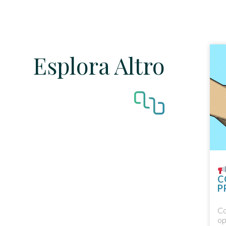
Esplora Altro
C
P
Co
op