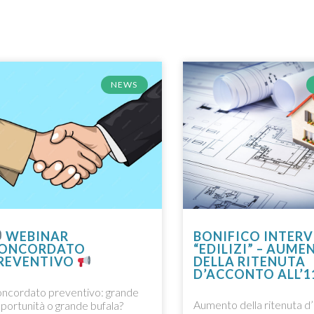
NEWS
BONIFICO INTERV
WEBINAR
“EDILIZI” – AUME
ONCORDATO
DELLA RITENUTA
REVENTIVO
D’ACCONTO ALL’
ncordato preventivo: grande
Aumento della ritenuta d
portunità o grande bufala?