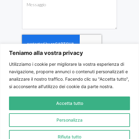
Teniamo alla vostra privacy
Utilizziamo i cookie per migliorare la vostra esperienza di
INVIA MESSAGGIO
navigazione, proporre annunci o contenuti personalizzati e
analizzare il nostro traffico. Facendo clic su "Accetta tutto",
si acconsente all'utilizzo dei cookie da parte nostra.
BMA CONSULTING S.C.
Piazza Schiaparelli 10, Savigliano (CN) |
Tel:
0172 713478
- Int. 3
Accetta tutto
P.IVA e C.F. 02580980031 |
Privacy
| Designed by
Personalizza
leviosadesign.it
Rifiuta tutto