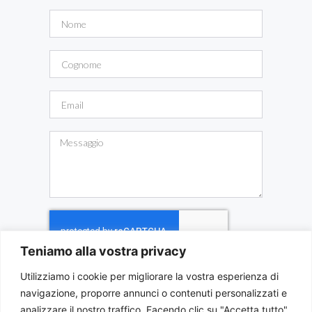
Teniamo alla vostra privacy
Utilizziamo i cookie per migliorare la vostra esperienza di
INVIA MESSAGGIO
navigazione, proporre annunci o contenuti personalizzati e
analizzare il nostro traffico. Facendo clic su "Accetta tutto",