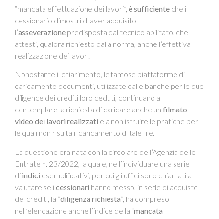
“mancata effettuazione dei lavori”,
è sufficiente
che il
cessionario dimostri di aver acquisito
l’
asseverazione
predisposta dal tecnico abilitato, che
attesti, qualora richiesto dalla norma, anche l’effettiva
realizzazione dei lavori.
Nonostante il chiarimento, le famose piattaforme di
caricamento documenti, utilizzate dalle banche per le due
diligence dei crediti loro ceduti, continuano a
contemplare la richiesta di caricare anche un
filmato
video dei lavori realizzati
e a non istruire le pratiche per
le quali non risulta il caricamento di tale file.
La questione era nata con la circolare dell’Agenzia delle
Entrate n. 23/2022, la quale, nell’individuare una serie
di
indici
esemplificativi, per cui gli uffici sono chiamati a
valutare se i
cessionari
hanno messo, in sede di acquisto
dei crediti, la “
diligenza richiesta
”, ha compreso
nell’elencazione anche l’indice della “
mancata