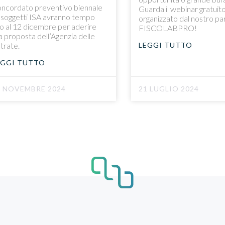
ncordato preventivo biennale
Guarda il webinar gratuit
i soggetti ISA avranno tempo
organizzato dal nostro pa
no al 12 dicembre per aderire
FISCOLABPRO!
la proposta dell’Agenzia delle
LEGGI TUTTO
trate.
EGGI TUTTO
6 NOVEMBRE 2024
21 LUGLIO 2024