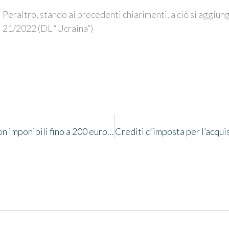
Peraltro, stando ai precedenti chiarimenti, a ciò si aggiung
21/2022 (DL “Ucraina”)
DL 21/2022 – cd “Decreto Ucraina”. Buoni benzina non imponibili fino a 200 euro per il 2022