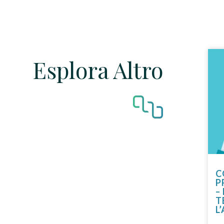
Esplora Altro
C
P
–
T
L