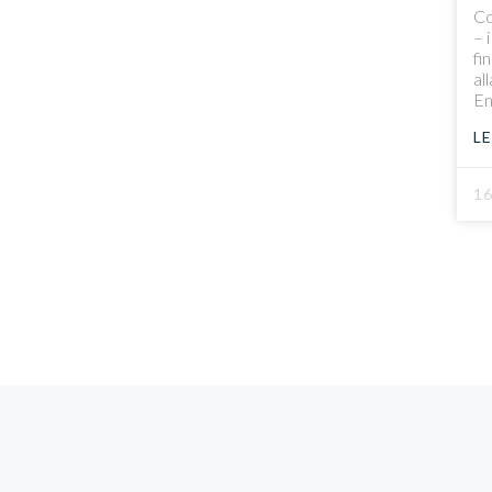
Co
– 
fi
al
En
L
1