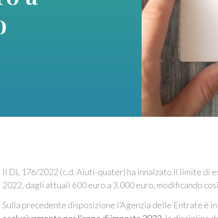
o
Il DL 176/2022 (c.d. Aiuti-quater) ha innalzato il limite di 
2022, dagli attuali 600 euro a 3.000 euro, modificando così 
Sulla precedente disposizione l’Agenzia delle Entrate è in