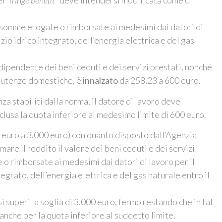
el
“fringe benefit”
deve intendersi modificata come di
le somme erogate o rimborsate ai medesimi dai datori di
io idrico integrato, dell’energia elettrica e del gas
 dipendente dei beni ceduti e dei servizi prestati, nonché
 utenze domestiche, è
innalzato
da 258,23 a 600 euro.
nza stabiliti dalla norma, il datore di lavoro deve
clusa la quota inferiore al medesimo limite di 600 euro.
0 euro a 3.000 euro) con quanto disposto dall’Agenzia
are il reddito il valore dei beni ceduti e dei servizi
o rimborsate ai medesimi dai datori di lavoro per il
grato, dell’energia elettrica e del gas naturale entro il
i superi la soglia di 3.000 euro, fermo restando che in tal
nche per la quota inferiore al suddetto limite.