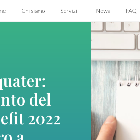
me
Chi siamo
Servizi
News
FAQ
quater:
nto del
efit 2022
ro a