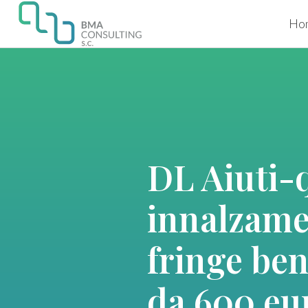
Ho
DL Aiuti-
innalzame
fringe ben
da 600 eu