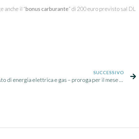
e anche il “
bonus carburante
” di 200 euro previsto sal DL
SUCCESSIVO
Crediti d’imposta per l’acquisto di energia elettrica e gas – proroga per il mese di dicembre 2022