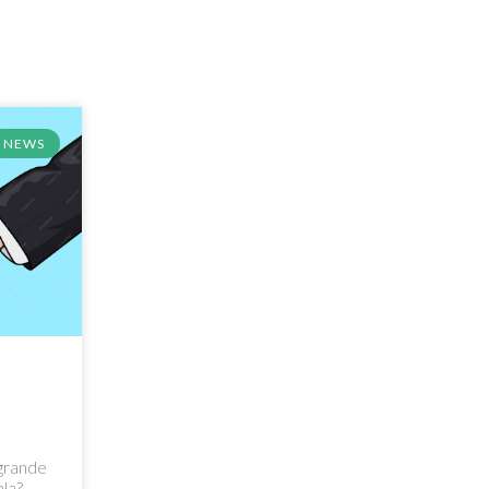
NEWS
grande
la?