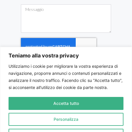
Teniamo alla vostra privacy
Utilizziamo i cookie per migliorare la vostra esperienza di
INVIA MESSAGGIO
navigazione, proporre annunci o contenuti personalizzati e
analizzare il nostro traffico. Facendo clic su "Accetta tutto",
si acconsente all'utilizzo dei cookie da parte nostra.
BMA CONSULTING S.C.
Piazza Schiaparelli 10, Savigliano (CN) |
Tel:
0172 713478
- Int. 3
Accetta tutto
P.IVA e C.F. 02580980031 |
Privacy
| Designed by
Personalizza
leviosadesign.it