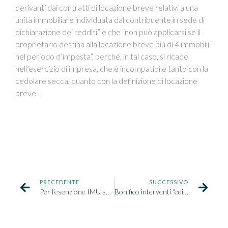
derivanti dai contratti di locazione breve relativi a una
unità immobiliare individuata dal contribuente in sede di
dichiarazione dei redditi” e che “non può applicarsi se il
proprietario destina alla locazione breve più di 4 immobili
nel periodo d’imposta”, perché, in tal caso, si ricade
nell’esercizio di impresa, che è incompatibile tanto con la
cedolare secca, quanto con la definizione di locazione
breve.
PRECEDENTE
SUCCESSIVO
Per l’esenzione IMU sull’abitazione principale non rileva il nucleo familiare
Bonifico interventi “edilizi” – Aumento della ritenuta d’acconto all’11%